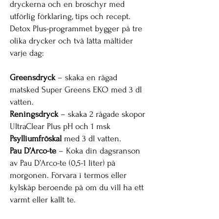
dryckerna och en broschyr med
utförlig förklaring, tips och recept.
Detox Plus-programmet bygger på tre
olika drycker och två lätta måltider
varje dag:
Greensdryck
– skaka en rågad
matsked Super Greens EKO med 3 dl
vatten.
Reningsdryck
– skaka 2 rågade skopor
UltraClear Plus pH och 1 msk
Psylliumfröskal
med 3 dl vatten.
Pau D’Arco-te
– Koka din dagsranson
av Pau D’Arco-te (0,5-1 liter) på
morgonen. Förvara i termos eller
kylskåp beroende på om du vill ha ett
varmt eller kallt te.