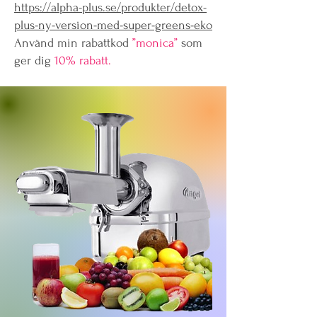
https://alpha-plus.se/produkter/detox-
plus-ny-version-med-super-greens-eko
Använd min rabattkod
”monica”
som
ger dig
10% rabatt.