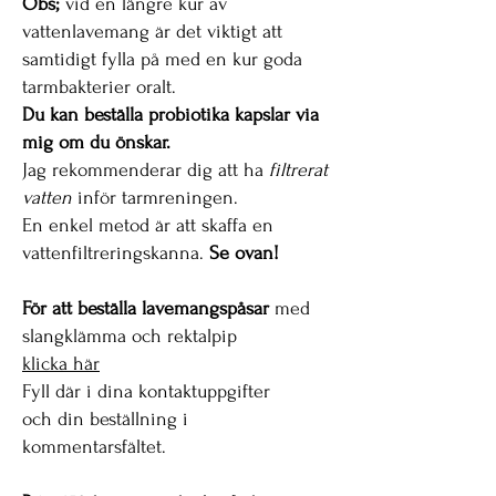
Obs;
vid en längre kur av
vattenlavemang är det viktigt att
samtidigt fylla på med en kur goda
tarmbakterier oralt.
Du kan beställa probiotika kapslar
via
mig om du önskar.
Jag rekommenderar dig att ha
filtrerat
vatten
inför tarmreningen.
En enkel metod är att skaffa en
vattenfiltreringskanna.
Se ovan!
För att beställa lavemangspåsar
med
slangklämma och rektalpip
k
licka här
Fyll där i din
a kontaktuppgifter
och
din beställning i
kommentarsfältet.