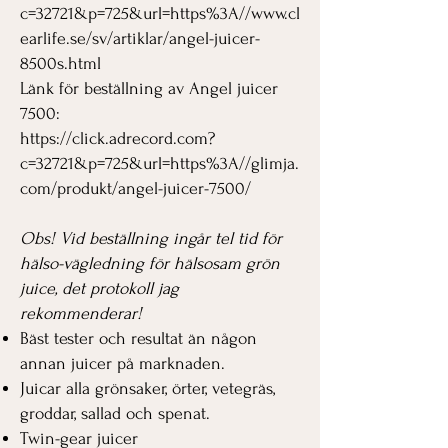
c=32721&p=725&url=https%3A//www.cl
earlife.se/sv/artiklar/angel-juicer-
8500s.html
Länk för beställning av Angel juicer
7500:
https://click.adrecord.com?
c=32721&p=725&url=https%3A//glimja.
com/produkt/angel-juicer-7500/
Obs! Vid beställning ingår tel tid för
hälso-vägledning för hälsosam grön
juice, det protokoll jag
rekommenderar!
Bäst tester och resultat än någon
annan juicer på marknaden.
Juicar alla grönsaker, örter, vetegräs,
groddar, sallad och spenat.
Twin-gear juicer