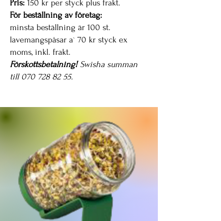
Pris:
150 kr per styck plus frakt.
För beställning av företag:
minsta beställning är 100 st.
lavemangspåsar
a`
70 kr styck ex
moms, inkl. frakt.
Förskottsbetalning!
Swisha summan
till
070 728 82 55
.