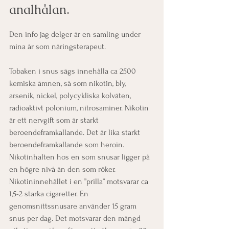
analhålan. 
Den info jag delger är en samling under 
mina år som näringsterapeut. 
Tobaken i snus sägs innehålla ca 2500 
kemiska ämnen, så som nikotin, bly, 
arsenik, nickel, polycykliska kolväten, 
radioaktivt polonium, nitrosaminer. Nikotin 
är ett nervgift som är starkt 
beroendeframkallande. Det är lika starkt 
beroendeframkallande som heroin. 
Nikotinhalten hos en som snusar ligger på 
en högre nivå än den som röker. 
Nikotininnehållet i en ”prilla” motsvarar ca 
1,5-2 starka cigaretter. En 
genomsnittssnusare använder 15 gram 
snus per dag. Det motsvarar den mängd 