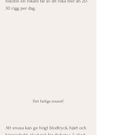
nikotin en rökare får av att röka mer än 20-
30 cigg per dag. 
Det farliga snuset!
Att snusa kan ge högt blodtryck, hjärt och 