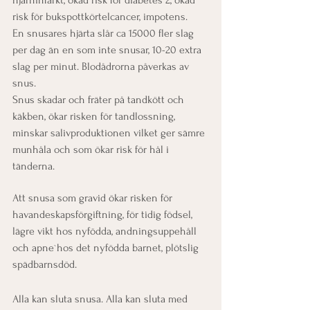
hjärninfarkt, ökad risk för diabetes 2, ökad 
risk för bukspottkörtelcancer, impotens.
En snusares hjärta slår ca 15000 fler slag 
per dag än en som inte snusar, 10-20 extra 
slag per minut. Blodådrorna påverkas av 
snus.
Snus skadar och fräter på tandkött och 
käkben, ökar risken för tandlossning, 
minskar salivproduktionen vilket ger sämre 
munhåla och som ökar risk för hål i 
tänderna. 
Att snusa som gravid ökar risken för 
havandeskapsförgiftning, för tidig födsel, 
lägre vikt hos nyfödda, andningsuppehåll 
och apne`hos det nyfödda barnet, plötslig 
spädbarnsdöd.
Alla kan sluta snusa. Alla kan sluta med 