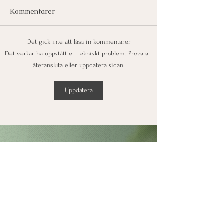
Kommentarer
Det gick inte att läsa in kommentarer
Att vilja leva och dö
Diabetes 2 - Sj
Det verkar ha uppstått ett tekniskt problem. Prova att
frisk!
metoder vs Hip
återansluta eller uppdatera sidan.
Wellness metod
Uppdatera
Kontakt
Namn