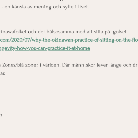
" - en känsla av mening och syfte i livet. 
nawafolket och det hälsosamma med att sitta på  golvet.
com/2020/07/why-the-okinawan-practice-of-sitting-on-the-floo
ngevity-how-you-can-practice-it-at-home
e Zones/blå zoner, i världen. Där människor lever länge och är
ar.
n