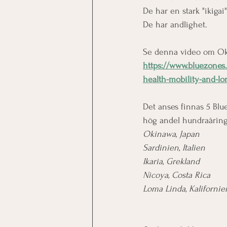
De har en stark "ikigai
De har andlighet.
Se denna video om Oki
https://www.bluezones.
health-mobility-and-lo
Det anses finnas 5 Blu
hög andel hundraåring
Okinawa, Japan
Sardinien, Italien
Ikaria, Grekland
Nicoya, Costa Rica
Loma Linda, Kalifornie