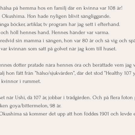
å hälsa på hemma hos en familj där en kvinna var 108 år! 
Okushima. Hon hade nyligen blivit sängliggande. 
ga böcker, artiklar, tv program har jag sett i efterhand. 
n och höll hennes hand. Hennes händer var varma. 
 bredvid sin mamma i sängen, hon var 80 år och så vig och sp
var kvinnan som satt på golvet när jag kom till huset.
ennes dotter pratade nära hennes öra och berättade vem jag v
j hon fått från ”hälso/sjukvården”, där det stod ”Healthy 107 y
 kvinnor i rummet. 
set när Ushi, då 107 år, jobbar i trädgården. Och på flera foton
ken goya/bittermelon, 98 år.
kushima så kommer det upp att hon föddes 1901 och levde et