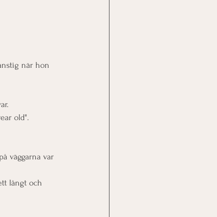
änstig när hon 
ar. 
ear old".
 på väggarna var 
t långt och 