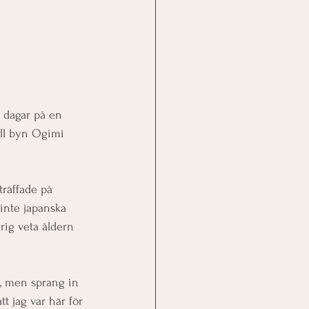
a dagar på en 
ill byn Ogimi 
träffade på 
inte japanska 
rig veta åldern 
a, men sprang in 
t jag var här för 