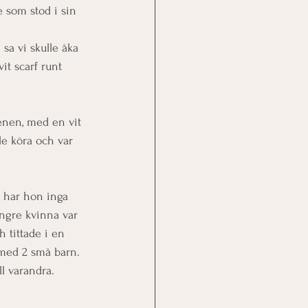
e som stod i sin 
sa vi skulle åka 
it scarf runt 
renen, med en vit 
le köra och var 
? har hon inga 
ngre kvinna var 
 tittade i en 
med 2 små barn. 
ll varandra.