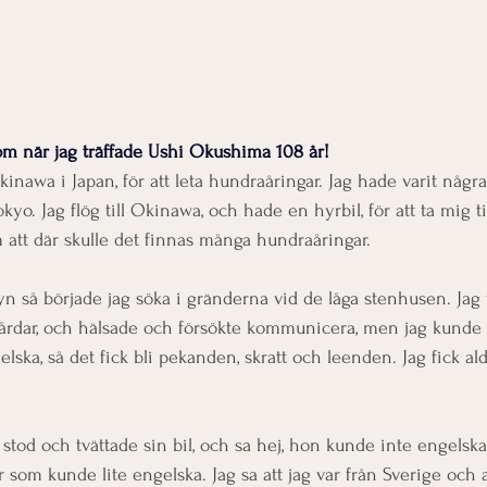
om när jag träffade Ushi Okushima 108 år!
inawa i Japan, för att leta hundraåringar. Jag hade varit någr
yo. Jag flög till Okinawa, och hade en hyrbil, för att ta mig t
m att där skulle det finnas många hundraåringar. 
yn så började jag söka i gränderna vid de låga stenhusen. Jag 
årdar, och hälsade och försökte kommunicera, men jag kunde 
ska, så det fick bli pekanden, skratt och leenden. Jag fick ald
stod och tvättade sin bil, och sa hej, hon kunde inte engelsk
som kunde lite engelska. Jag sa att jag var från Sverige och at