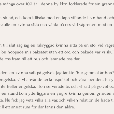
nns många över 100 år i denna by. Hon förklarade för sin grann
 stund, och kom tillbaka med en lapp viftande i sin hand och 
å skulle en kvinna sitta och vänta på oss vid vägrenen med en v
 till slut såg jag en rakryggad kvinna sitta på en stol vid väg
Hon hoppade in i baksätet utan ett ord, och pekade var vi skul
e oss fram till ett hus och lämnade oss där. 
den, en kvinna satt på golvet. Jag tänkte "hur gammal är hon
engelska, så vi använde teckenspråket och våra leenden. En y
te heller engelska. Hon serverade te, och vi satt på golvet och
er en stund kom ytterliggare en yngre kvinna genom grinden 
. Nu fick jag veta vilka alla var, och vilken relation de hade ti
till ett annat rum för där fanns den äldre.