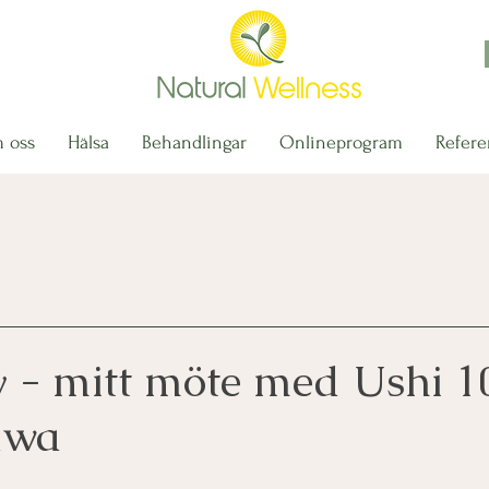
 oss
Hälsa
Behandlingar
Onlineprogram
Refere
y - mitt möte med Ushi 10
awa