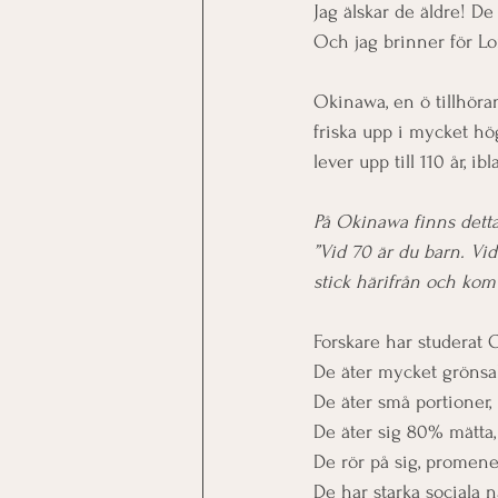
Jag älskar de äldre! De 
Och jag brinner för Long
Okinawa, en ö tillhöra
friska upp i mycket hö
lever upp till 110 år, ib
På Okinawa finns detta
”Vid 70 är du barn. Vid
stick härifrån och kom 
Forskare har studerat 
De äter mycket grönsak
De äter små portioner, 
De äter sig 80% mätta, 
De rör på sig, promener
De har starka sociala n