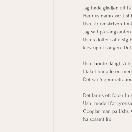
Jag hade glädjen att f
Hennes namn var Ushi 
Ushi är omskriven i mån
Jag satt på sängkante
Ushis dotter satte sig
klev upp i sängen. Det 
Ushi hörde dåligt så h
I taket hängde en medal
Det var 5 generationer
Det fanns ett foto i hu
Ushi modell för grönsa
Googlar man på Ushu O
hälsosamt liv. 