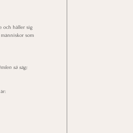
 och håller sig 
ch människor som 
imlen så säg; 
är: